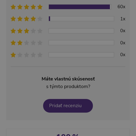
60x
1x
0x
0x
0x
Máte vlastnú skúsenosť
s týmto produktom?
Pridať recenziu