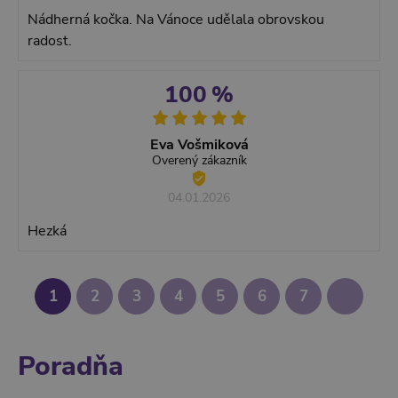
Nádherná kočka. Na Vánoce udělala obrovskou
radost.
100 %
Eva Vošmiková
Overený zákazník
04.01.2026
Hezká
1
2
3
4
5
6
7
Poradňa