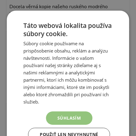
Docela věrná kopie našeho ruského modrého
kocoura. Někteří lidé ani nepoznaji že jde o plyšáka
kdyz ukazujeme fotky živého s plysovym..
Táto webová lokalita používa
súbory cookie.
100 %
Súbory cookie používame na
prispôsobenie obsahu, reklám a analýzu
Lenka Městecká
návštevnosti. Informácie o vašom
Overený zákazník
používaní našej stránky zdieľame aj s
našimi reklamnými a analytickými
06.03.2026
partnermi, ktorí ich môžu kombinovať s
Kočka je nádherná vypadá jako živa jsem velice
inými informáciami, ktoré ste im poskytli
spokojená.
alebo ktoré zhromaždili pri používaní ich
služieb.
100 %
SÚHLASÍM
Anonymný
Overený zákazník
POUŽIŤ LEN NEVYHNUTNÉ