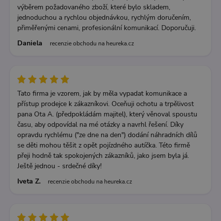
výběrem požadovaného zboží, které bylo skladem,
jednoduchou a rychlou objednávkou, rychlým doručením,
přiměřenými cenami, profesionální komunikací. Doporučuji.
Daniela
recenzie obchodu na heureka.cz
Tato firma je vzorem, jak by měla vypadat komunikace a
přístup prodejce k zákazníkovi. Oceňuji ochotu a trpělivost
pana Ota A. (předpokládám majitel), který věnoval spoustu
času, aby odpovídal na mé otázky a navrhl řešení. Díky
opravdu rychlému ("ze dne na den") dodání náhradních dílů
se děti mohou těšit z opět pojízdného autíčka. Této firmě
přeji hodně tak spokojených zákazníků, jako jsem byla já.
Ještě jednou - srdečné díky!
Iveta Z.
recenzie obchodu na heureka.cz