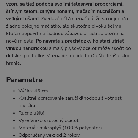
vzoru sa tiež podobá svojimi telesnými proporciami,
štíhlym telom, dlhými nohami, mačacím ňucháčom a
veľkými ušami.
Zvedavé očká naznačujú, že sa nejedná o
žiadne pokojné mačiatko, ale skutočne divokú šelmu,
ktorá neopovrhne žiadnou zábavou a rada sa pozrie na
nové miesta.
Po návrate z prechádzky ho stačí utrieť
vlhkou handričkou
a malý plyšový ocelot môže skočiť do
detskej postieľky. Maznanie mu ide totiž ešte lepšie ako
hranie.
Parametre
Výška: 46 cm
Kvalitné spracovanie zaručí dlhodobú životnosť
plyšáka
Ručne ušitá
Vyzerá ako skutočný ocelot
Materiál: mikroplyš (100% polyester)
Odporúčaný vek: od 2 rokov