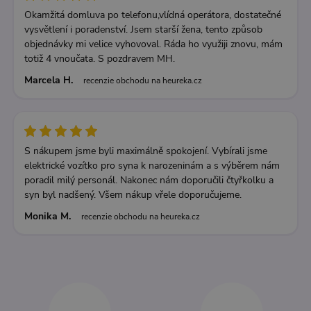
Okamžitá domluva po telefonu,vlídná operátora, dostatečné
vysvětlení i poradenství. Jsem starší žena, tento způsob
objednávky mi velice vyhovoval. Ráda ho využiji znovu, mám
totiž 4 vnoučata. S pozdravem MH.
Marcela H.
recenzie obchodu na heureka.cz
S nákupem jsme byli maximálně spokojení. Vybírali jsme
elektrické vozítko pro syna k narozeninám a s výběrem nám
poradil milý personál. Nakonec nám doporučili čtyřkolku a
syn byl nadšený. Všem nákup vřele doporučujeme.
Monika M.
recenzie obchodu na heureka.cz