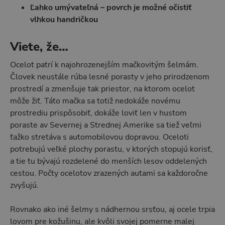
Ľahko umývateľná – povrch je možné očistiť
vlhkou handričkou
Viete, že…
Ocelot patrí k najohrozenejším mačkovitým šelmám.
Človek neustále rúba lesné porasty v jeho prirodzenom
prostredí a zmenšuje tak priestor, na ktorom ocelot
môže žiť. Táto mačka sa totiž nedokáže novému
prostrediu prispôsobiť, dokáže loviť len v hustom
poraste av Severnej a Strednej Amerike sa tiež veľmi
ťažko stretáva s automobilovou dopravou. Oceloti
potrebujú veľké plochy porastu, v ktorých stopujú korisť,
a tie tu bývajú rozdelené do menších lesov oddelených
cestou. Počty ocelotov zrazených autami sa každoročne
zvyšujú.
Rovnako ako iné šelmy s nádhernou srsťou, aj ocele trpia
lovom pre kožušinu, ale kvôli svojej pomerne malej