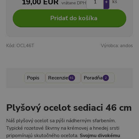
19,00 EUR
ks
+
vrátane DPH
–
Pridať do košíka
Kód:
OCL46T
Výrobca:
andos
19,00 EUR
Pridať do košíka
Skladom u nás
Popis
Recenzie
Poradňa
61
2
Plyšový ocelot sediaci 46 cm
Náš plyšový ocelot sa pýši nádherným sfarbením.
Typické rozetové škvrny na krémovej a hnedej srsti
pripomínajú skutočného oceľota.
Svojmu divokému