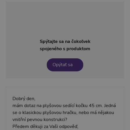
Spýtajte sa na čokoľvek
spojeného s produktom
Opýtať sa
Dobrý den,
mám dotaz na plyšovou sedící kočku 45 cm. Jedná
se o klasickou plyšovou hračku, nebo má nějakou
vnitřní pevnou konstrukci?
Předem děkuji za Vaši odpověď,