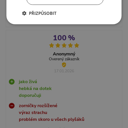
01.03.2026
PŘIZPŮSOBIT
byla sem velice spokojena.
100 %
Anonymný
Overený zákazník
17.01.2026
jako živá
hebká na dotek
doporučuji
zorničky rozšížené
výraz strachu
problém skoro u všech plyšáků