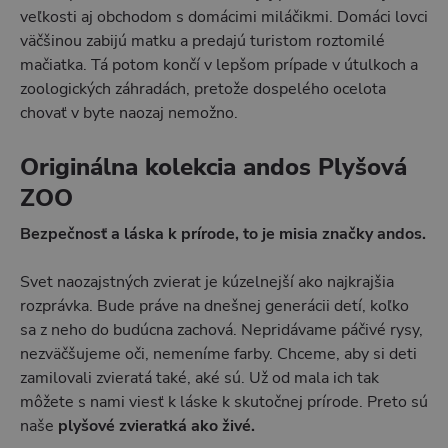
veľkosti aj obchodom s domácimi miláčikmi. Domáci lovci
väčšinou zabijú matku a predajú turistom roztomilé
mačiatka. Tá potom končí v lepšom prípade v útulkoch a
zoologických záhradách, pretože dospelého ocelota
chovať v byte naozaj nemožno.
Originálna kolekcia andos Plyšová
ZOO
Bezpečnosť a láska k prírode, to je misia značky andos.
Svet naozajstných zvierat je kúzelnejší ako najkrajšia
rozprávka. Bude práve na dnešnej generácii detí, koľko
sa z neho do budúcna zachová. Nepridávame páčivé rysy,
nezväčšujeme oči, nemeníme farby. Chceme, aby si deti
zamilovali zvieratá také, aké sú. Už od mala ich tak
môžete s nami viesť k láske k skutočnej prírode. Preto sú
naše
plyšové zvieratká ako živé.