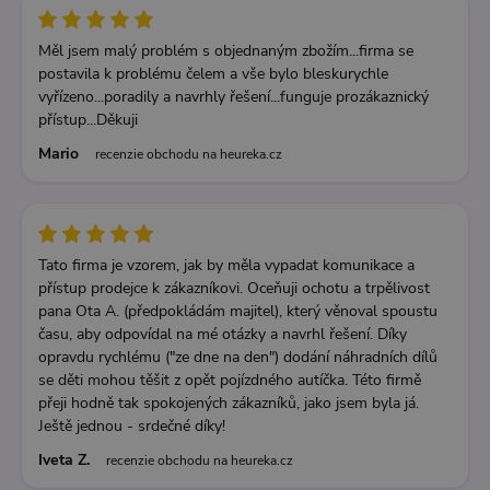
Měl jsem malý problém s objednaným zbožím...firma se
postavila k problému čelem a vše bylo bleskurychle
vyřízeno...poradily a navrhly řešení...funguje prozákaznický
přístup...Děkuji
Mario
recenzie obchodu na heureka.cz
Tato firma je vzorem, jak by měla vypadat komunikace a
přístup prodejce k zákazníkovi. Oceňuji ochotu a trpělivost
pana Ota A. (předpokládám majitel), který věnoval spoustu
času, aby odpovídal na mé otázky a navrhl řešení. Díky
opravdu rychlému ("ze dne na den") dodání náhradních dílů
se děti mohou těšit z opět pojízdného autíčka. Této firmě
přeji hodně tak spokojených zákazníků, jako jsem byla já.
Ještě jednou - srdečné díky!
Iveta Z.
recenzie obchodu na heureka.cz