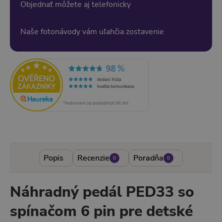
Objednať môžete aj telefonicky
Naše fotonávody vám uľahčia zostavenie
Popis
Recenzie
Poradňa
0
0
Náhradný pedál PED33 so
spínačom 6 pin pre detské