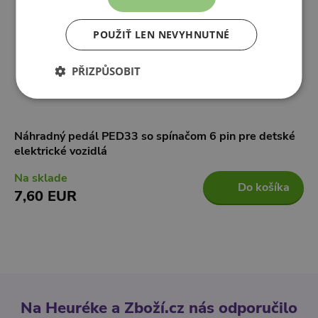
POUŽIŤ LEN NEVYHNUTNÉ
PŘIZPŮSOBIT
Náhradný pedál PED33 so spínačom 6 pin pre detské
elektrické vozidlá
Na sklade
Do košíka
7,60 EUR
Na Heuréke a Zboží.cz nás odporučilo