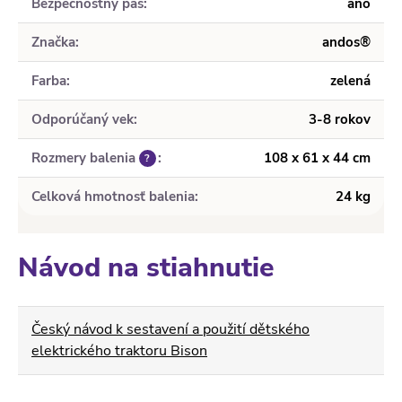
Bezpečnostný pás
:
áno
Značka
:
andos®
Farba
:
zelená
Odporúčaný vek
:
3-8 rokov
Rozmery balenia
:
108 x 61 x 44 cm
?
Celková hmotnosť balenia
:
24 kg
Návod na stiahnutie
Český návod k sestavení a použití dětského
elektrického traktoru Bison