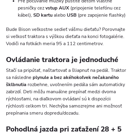
Pre počúvanie muziky pustite deťom vlastné
pesničky cez
vstup AUX
(pripojenie telefónu cez
kábel),
SD kartu
alebo
USB
(pre zapojenie flashky)
Bude Bison veľkostne sedieť vášmu dieťaťu? Porovnajte
si veľkosť traktora s výškou dieťaťa na konci fotogalérie.
Vodiči na fotkách meria 95 a 112 centimetrov.
Ovládanie traktora je jednoduché
Stačí sa pripútať, naštartovať a šliapnuť na pedál. Traktor
sa následne
plynule a bez akéhokoľvek nečakaného
šklbnutia
rozbehne, uvoľnením pedála sám automaticky
zabrzdí. Deti môžu manuálne prepínať medzi dvoma
rýchlosťami, na diaľkovom ovládaní sú k dispozícii
rýchlosti celkom tri. Nechýba samozrejme ani možnosť
prepínania smeru dopredu/dozadu.
Pohodlná jazda pri zaťažení 28 + 5