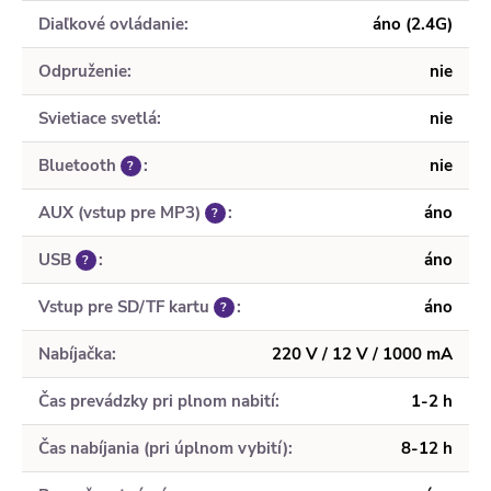
Diaľkové ovládanie
:
áno (2.4G)
Odpruženie
:
nie
Svietiace svetlá
:
nie
Bluetooth
:
nie
?
AUX (vstup pre MP3)
:
áno
?
USB
:
áno
?
Vstup pre SD/TF kartu
:
áno
?
Nabíjačka
:
220 V / 12 V / 1000 mA
Čas prevádzky pri plnom nabití
:
1-2 h
Čas nabíjania (pri úplnom vybití)
:
8-12 h