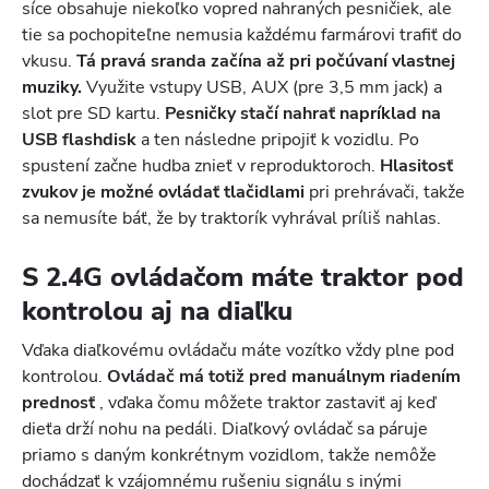
síce obsahuje niekoľko vopred nahraných pesničiek, ale
tie sa pochopiteľne nemusia každému farmárovi trafiť do
vkusu.
Tá pravá sranda začína až pri počúvaní vlastnej
muziky.
Využite vstupy USB, AUX (pre 3,5 mm jack) a
slot pre SD kartu.
Pesničky stačí nahrať napríklad na
USB flashdisk
a ten následne pripojiť k vozidlu. Po
spustení začne hudba znieť v reproduktoroch.
Hlasitosť
zvukov je možné ovládať tlačidlami
pri prehrávači, takže
sa nemusíte báť, že by traktorík vyhrával príliš nahlas.
S 2.4G ovládačom máte traktor pod
kontrolou aj na diaľku
Vďaka diaľkovému ovládaču máte vozítko vždy plne pod
kontrolou.
Ovládač má totiž pred manuálnym riadením
prednosť
, vďaka čomu môžete traktor zastaviť aj keď
dieťa drží nohu na pedáli. Diaľkový ovládač sa páruje
priamo s daným konkrétnym vozidlom, takže nemôže
dochádzať k vzájomnému rušeniu signálu s inými