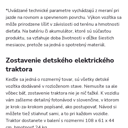
*Uvádzané technické parametre vychádzajú z meraní pri
jazde na rovnom a spevnenom povrchu. Výkon vozítka sa
môže prirodzene líšiť v závislosti od terénu a hmotnosti
dieťaťa. Na batériu či akumulátor, ktoré sú súčasťou
produktu, sa vzťahuje doba životnosti v dĺžke šiestich
mesiacov, pretože sa jedná o spotrebný materiál.
Zostavenie detského elektrického
traktora
Keďže sa jedná o rozmerný tovar, sú všetky detské
vozítka dodávané v rozloženom stave. Nemusíte sa ale
vôbec báť, zostavenie traktora nie je nič ťažké. K vozidlu
vám zašleme detailný fotonávod v slovenčine, v ktorom
je krok-za-krokom popísané, ako postupovať. Návod si
môžete tiež stiahnuť sami, a to pri každom vozidle.
Traktor dostanete v balení s rozmermi 108 x 61 x 44
cm, hmotnosť 24 kg.