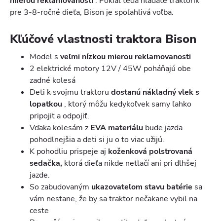
mierou reklamovanosti
. Pokiaľ teda hľadáte traktorík
pre 3-8-ročné dieťa, Bison je spoľahlivá voľba.
Kľúčové vlastnosti traktora Bison
Model s
veľmi nízkou mierou reklamovanosti
2 elektrické motory 12V / 45W poháňajú obe
zadné kolesá
Deti k svojmu traktoru
dostanú
nákladný vlek s
lopatkou
, ktorý môžu kedykoľvek samy ľahko
pripojiť a odpojiť.
Vďaka kolesám z
EVA materiálu
bude jazda
pohodlnejšia a deti si ju o to viac užijú.
K pohodliu prispeje aj
koženková polstrovaná
sedačka,
ktorá dieťa nikde netlačí ani pri dlhšej
jazde.
So zabudovaným
ukazovateľom stavu batérie
sa
vám nestane, že by sa traktor nečakane vybil na
ceste