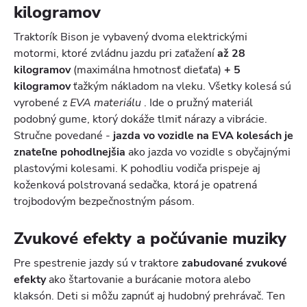
kilogramov
Traktorík Bison je vybavený dvoma elektrickými
motormi, ktoré zvládnu jazdu pri zaťažení
až 28
kilogramov
(maximálna hmotnosť dieťaťa)
+ 5
kilogramov
ťažkým nákladom na vleku. Všetky kolesá sú
vyrobené z
EVA materiálu
. Ide o pružný materiál
podobný gume, ktorý dokáže tlmiť nárazy a vibrácie.
Stručne povedané -
jazda vo vozidle na EVA kolesách je
znateľne pohodlnejšia
ako jazda vo vozidle s obyčajnými
plastovými kolesami. K pohodliu vodiča prispeje aj
koženková polstrovaná sedačka, ktorá je opatrená
trojbodovým bezpečnostným pásom.
Zvukové efekty a počúvanie muziky
Pre spestrenie jazdy sú v traktore
zabudované zvukové
efekty
ako štartovanie a burácanie motora alebo
klaksón. Deti si môžu zapnúť aj hudobný prehrávač. Ten