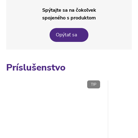
Spýtajte sa na čokoľvek
spojeného s produktom
Opýtať sa
Príslušenstvo
TIP
ODPORÚČAME
TIP
TIP