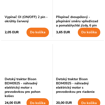
Vypínač OI (ON/OFF) 2 pin -
Přepínač dvoupólový -
okrúhly červený
přepínání směru vpřed/vzad
a pomalé/rychlé jízdy, 6 pin
2,05 EUR
3,65 EUR
Do košíka
Do košíka
Detský traktor Bison
Detský traktor Bison
BDM0925 - náhradný
BDM0925 - náhradný
elektrický motor s
elektrický motor s
prevodovkou pre pohon
prevodovkou pre riadenie
kolies
24,00 EUR
20,00 EUR
Do košíka
Do košíka