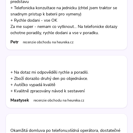
predstavu
+ Telefonicka konzultace na jednicku (chtel jsem traktor se
snadnym pristup k baterii pro vymeny)
+ Rychle dodani - vse OK
Za me super - nemam co vytknout... Na telefonicke dotazy
ochotne poradily, rychle dodani a vse v poradku.
Petr
recenzie obchodu na heureka.cz
+ Na dotaz mi odpověděli rychle a poradili.
+ Zboží dorazilo druhý den po objednávce.
+ Autíčko vypadá kvalitě
+ Kvalitně zpracovány návod k sestavení
Maatysek
recenzie obchodu na heureka.cz
Okamžitá domluva po telefonu,vlídná operátora, dostatečné