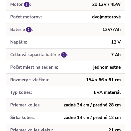
Motor
:
2x 12V / 45W
?
Počet motorov
:
dvojmotorové
Batérie
:
12V/7Ah
?
Napätie
:
12 V
Celková kapacita batérie
:
7 Ah
?
Počet miest na sedenie
:
jednomiestne
Rozmery s vlečkou
:
154 x 66 x 61 cm
Typ kolies
:
EVA materiál
Priemer kolies
:
zadné 34 cm / predné 28 cm
Šírka kolies
:
zadné 14 cm / predné 12 cm
Priemer kolies vleku
:
21 cm