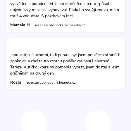
vysvětlení i poradenství. Jsem starší žena, tento způsob
objednávky mi velice vyhovoval. Ráda ho využiji znovu, mám
totiž 4 vnoučata. S pozdravem MH.
Marcela H.
recenzie obchodu na heureka.cz
Jsou vstřicní, ochotní, rádi poradí, byl jsem po všech stranách
spokojen a chci touto cestou poděkovat paní Labutové
Tereze. Autíčko, které mi pomohla vybrat, jsem dostal s jejím
přičíněním na druhý den.
Rosťa
recenzie obchodu na heureka.cz