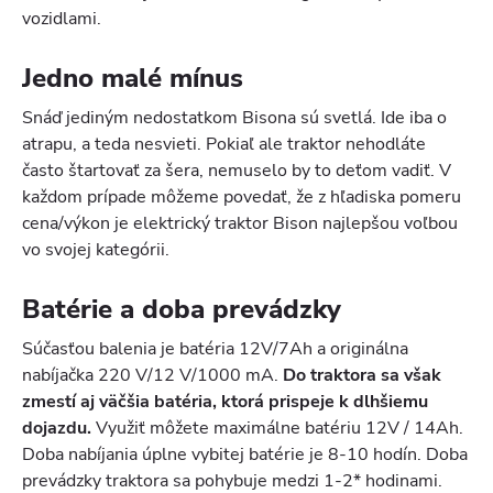
vozidlami.
Jedno malé mínus
Snáď jediným nedostatkom Bisona sú svetlá. Ide iba o
atrapu, a teda nesvieti. Pokiaľ ale traktor nehodláte
často štartovať za šera, nemuselo by to deťom vadiť. V
každom prípade môžeme povedať, že z hľadiska pomeru
cena/výkon je elektrický traktor Bison najlepšou voľbou
vo svojej kategórii.
Batérie a doba prevádzky
Súčasťou balenia je batéria 12V/7Ah a originálna
nabíjačka 220 V/12 V/1000 mA.
Do traktora sa však
zmestí aj väčšia batéria, ktorá prispeje k dlhšiemu
dojazdu.
Využiť môžete maximálne batériu 12V / 14Ah.
Doba nabíjania úplne vybitej batérie je 8-10 hodín. Doba
prevádzky traktora sa pohybuje medzi 1-2* hodinami.