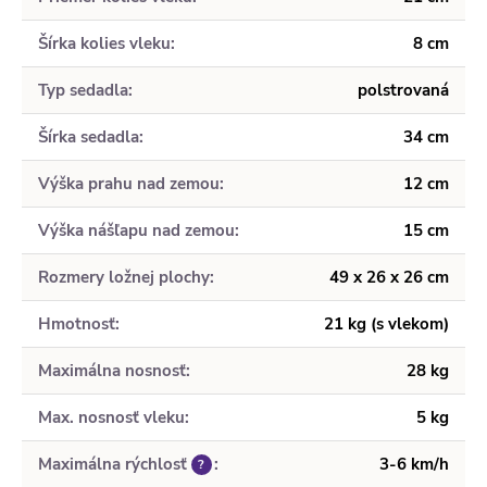
Šírka kolies vleku
:
8 cm
Typ sedadla
:
polstrovaná
Šírka sedadla
:
34 cm
Výška prahu nad zemou
:
12 cm
Výška nášľapu nad zemou
:
15 cm
Rozmery ložnej plochy
:
49 x 26 x 26 cm
Hmotnosť
:
21 kg (s vlekom)
Maximálna nosnosť
:
28 kg
Max. nosnosť vleku
:
5 kg
Maximálna rýchlosť
:
3-6 km/h
?