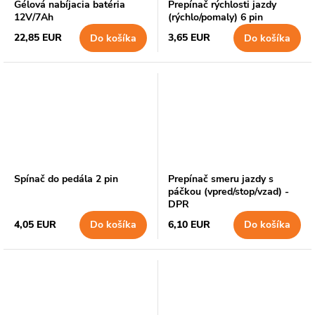
Gélová nabíjacia batéria
Prepínač rýchlosti jazdy
12V/7Ah
(rýchlo/pomaly) 6 pin
22,85 EUR
3,65 EUR
Do košíka
Do košíka
Spínač do pedála 2 pin
Prepínač smeru jazdy s
páčkou (vpred/stop/vzad) -
DPR
4,05 EUR
6,10 EUR
Do košíka
Do košíka