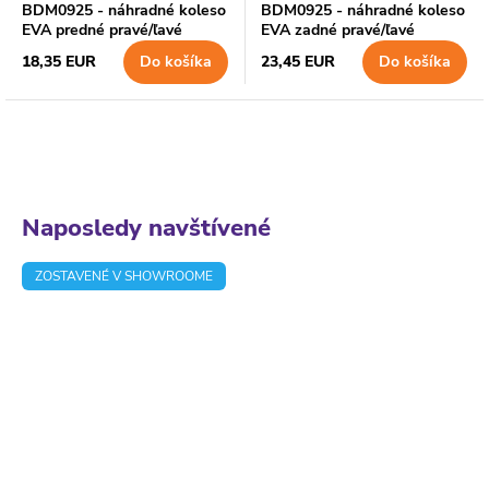
BDM0925 - náhradné koleso
BDM0925 - náhradné koleso
EVA predné pravé/ľavé
EVA zadné pravé/ľavé
18,35 EUR
23,45 EUR
Do košíka
Do košíka
Naposledy navštívené
ZOSTAVENÉ V SHOWROOME