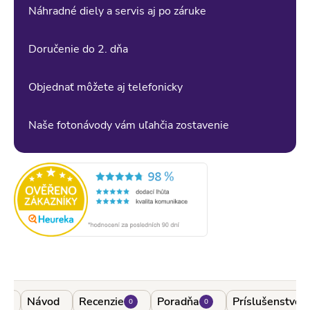
Náhradné diely a servis aj po záruke
308,96 EUR
Pridať do košíka
Skladom u nás
1 - 5 ks
Doručenie do 2. dňa
Objednať môžete aj telefonicky
Naše fotonávody vám uľahčia zostavenie
re
Návod
Recenzie
Poradňa
Príslušenstvo
0
0