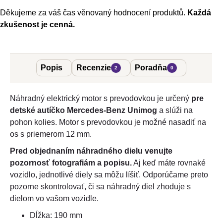
Děkujeme za váš čas věnovaný hodnocení produktů.
Každá
zkušenost je cenná.
Popis
Recenzie
Poradňa
2
0
Náhradný elektrický motor s prevodovkou je určený
pre
detské autíčko Mercedes-Benz Unimog
a slúži na
pohon kolies. Motor s prevodovkou je možné nasadiť na
os s priemerom 12 mm.
Pred objednaním náhradného dielu venujte
pozornosť fotografiám a popisu.
Aj keď máte rovnaké
vozidlo, jednotlivé diely sa môžu líšiť. Odporúčame preto
pozorne skontrolovať, či sa náhradný diel zhoduje s
dielom vo vašom vozidle.
Dĺžka: 190 mm