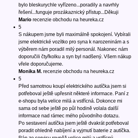
bylo bleskurychle vyřízeno...poradily a navrhly
řešení...funguje prozákaznický přístup...Děkuji
Mario
recenzie obchodu na heureka.cz
5
S nákupem jsme byli maximálně spokojení. Vybírali
jsme elektrické vozítko pro syna k narozeninám a s
výběrem nám poradil milý personál. Nakonec nám
doporučili čtyřkolku a syn byl nadšený. Všem nákup
vřele doporučujeme.
Monika M.
recenzie obchodu na heureka.cz
5
Před samotnou koupí elektrického autíčka jsem si
potřeboval ještě upřesnit některé informace. Paní z
e-shopu byla velice milá a vstřícná. Dokonce mi
sama od sebe ještě po půl hodině volala další
informace nad rámec mého původního dotazu.
Po sestavení autíčka jsem ještě dvakrát potřeboval
poradit ohledně nabíjení a vyjmutí baterie z autíčka.
Pán ze servisu rovněž velice milý a vstřícný.