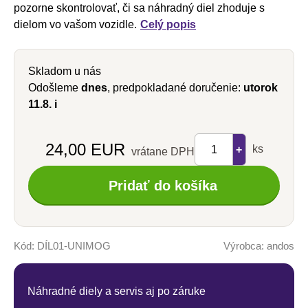
pozorne skontrolovať, či sa náhradný diel zhoduje s
dielom vo vašom vozidle.
Celý popis
Skladom u nás
Odošleme
dnes
, predpokladané doručenie:
utorok
11.8.
i
Počet
24,00 EUR
ks
+
vrátane DPH
–
Pridať do košíka
Kód:
DÍL01-UNIMOG
Výrobca:
andos
Náhradné diely a servis aj po záruke