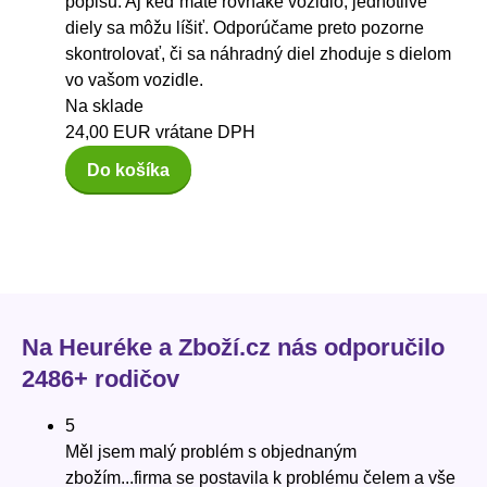
popisu. Aj keď máte rovnaké vozidlo, jednotlivé
diely sa môžu líšiť. Odporúčame preto pozorne
skontrolovať, či sa náhradný diel zhoduje s dielom
vo vašom vozidle.
Na sklade
24,00 EUR
vrátane DPH
Do košíka
Na Heuréke a Zboží.cz nás odporučilo
2486+ rodičov
5
Měl jsem malý problém s objednaným
zbožím...firma se postavila k problému čelem a vše